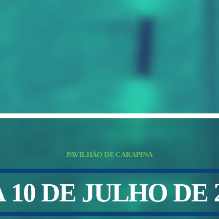
PAVILHÃO DE CARAPINA
A
1
0
D
E
J
U
L
H
O
D
E